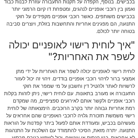
בכבישים. בנוסף, הקפדה על תקנות התעבורה עוזרת לבנות כבוד
ואמון בין רוכבי אופניים לנהגים, ומטפחת דו קיום הרמוני יותר
בכבישים משותפים. כאשר רוכבי אופניים מקפידים על חוקי
התנועה, הם מפגינים אחריות והתחשבות בזולת, ויוצרים סביבה
בטוחה יותר לכולם.
"איך לוחית רישוי לאופניים יכולה
לשפר את האחריות?"
לוחית רישוי לאופניים יכולה לשפר את האחריות על ידי מתן
אמצעי ברור לזיהוי רוכבי אופניים בודדים. זיהוי זה יכול לעזור
לרשויות לאתר ולהטיל דין וחשבון על מי שמפר את חוקי
התעבורה או מעורב בתאונות. עם לוחית רישוי, ניתן לזהות בקלות
רוכבי אופניים ולקשר אותם לאירועים ספציפיים, מה שמקדם
רמת אחריות גבוהה יותר בקרב הרוכבים. הימצאותה של לוחית
רישוי משמשת תזכורת גלויה לרוכבי האופניים שהם אחראים על
מעשיהם בכביש, ומעודדת אותם לפעול ביתר קפדנות על הוראות
התנועה. יתרה מזאת, הסיכוי להתמודד עם השלכות על התנהגות
לא אחראית, כגון קנסות או עונשים, יכול לשמש כגורם מרתיע,