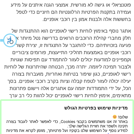
פוטנציאלי או גישה לא מורשית. אמצעי הגנה איתנים על מידע
ועמידה בתקנות הפרטיות הרלוונטיות הם חיוניים כדי לטפל
בחששות אלה ולבנות אמון בין רוכבי אופניים.
אתגר נוסף באימוץ לוחיות רישוי לאופניים הוא ההתנגדות של
חלק מחברי קהילת הרוכבים הרואים בדרישה נטל מיותר או
פגיעה בזכויותיהם. כדי להתגבר על התנגדות זו, יצירת קשר עם
רוכבי אופניים באמצעות תהליכי התייעצות, פורומים ציבוריים
וקמפיינים למודעות יכולים לעזור להתמודד עם תפיסות שגויות
ולצבור תמיכה ליוזמה. יתרה מכך, הבטחה שהיתרונות של לוחיות
רישוי לאופניים, כגון שיפור בטיחות ואחריות, מועברות בצורה
יעילה יכולה לעזור לטפח קבלה וציות בקרב רוכבי אופניים. בסך
הכל, על ידי התמודדות יזומה עם אתגרים אלה ויישום פתרונות
מתאימים, אימוץ לוחיות רישוי לאופניים יכול להוות כלי רב ערך
בשיפור הבטיחות בדרכים ובקידום שיטות רכיבה אחראיות.
מדיניות שימוש בפרטיות הגולש
לסיכום, לוחיות רישוי לאופניים משמשות כלי יעיל באכיפת
שלום!
חוקי התעבורה על ידי רוכבי אופניים. הם לא רק משפרים
באתר זה אנו משתמשים בקבצי Cookies, כדי לאפשר לאתר לעבוד בצורה
תקינה ולשפר את חוויית הגלישה שלך.
אחריות בקרב רוכבי אופניים אלא גם מטפחים שימוש בטוח
למידע נוסף על השימוש שלנו בקוקיז ועל פרטיותך, מוזמן לקרוא את מדיניות