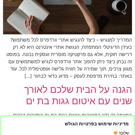
המדריך למנגיש – כיצד להנגיש אתרי וורדפרס לכל משתמש?
בעידן הדיגיטלי המתפתח, הנגשת אתרי אינטרנט היא לא רק
דרישה חוקית, אלא גם פרקטיקה מוסרית ועסקית נבונה. בפוסט
זה נבחן כיצד ניתן להפוך אתר וורדפרס לנגיש למשתמשים עם
מגוון צרכים, תוך שמירה על חווית גלישה אופטימלית לכל. עוד
באתר: בחירת מדפסת לעסק – מדוע כדאי לבחור […]
הגנה על הבית שלכם לאורך
שנים עם איטום גגות בת ים
במאמר זה נדון בחשיבות איטום גגות בת ים ונחקרים דרכים
שונות להבטיח את הגנת הבית לאורך זמן מפני פגעי מזג האוויר
מדיניות שימוש בפרטיות הגולש
והזמן. מה הסיכון בלא לאטום את הגג? כאשר הגג שלכם אינו
שלום!