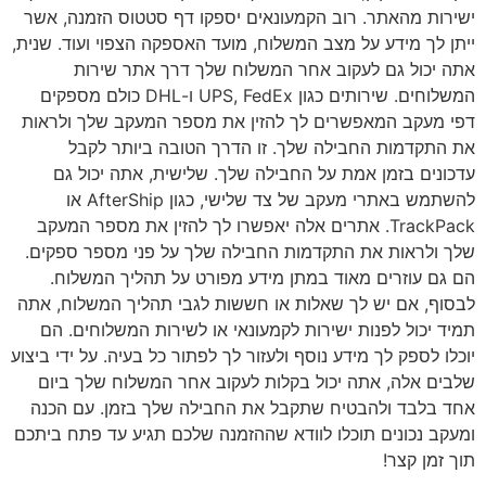
ישירות מהאתר. רוב הקמעונאים יספקו דף סטטוס הזמנה, אשר
ייתן לך מידע על מצב המשלוח, מועד האספקה הצפוי ועוד. שנית,
אתה יכול גם לעקוב אחר המשלוח שלך דרך אתר שירות
המשלוחים. שירותים כגון UPS, FedEx ו-DHL כולם מספקים
דפי מעקב המאפשרים לך להזין את מספר המעקב שלך ולראות
את התקדמות החבילה שלך. זו הדרך הטובה ביותר לקבל
עדכונים בזמן אמת על החבילה שלך. שלישית, אתה יכול גם
להשתמש באתרי מעקב של צד שלישי, כגון AfterShip או
TrackPack. אתרים אלה יאפשרו לך להזין את מספר המעקב
שלך ולראות את התקדמות החבילה שלך על פני מספר ספקים.
הם גם עוזרים מאוד במתן מידע מפורט על תהליך המשלוח.
לבסוף, אם יש לך שאלות או חששות לגבי תהליך המשלוח, אתה
תמיד יכול לפנות ישירות לקמעונאי או לשירות המשלוחים. הם
יוכלו לספק לך מידע נוסף ולעזור לך לפתור כל בעיה. על ידי ביצוע
שלבים אלה, אתה יכול בקלות לעקוב אחר המשלוח שלך ביום
אחד בלבד ולהבטיח שתקבל את החבילה שלך בזמן. עם הכנה
ומעקב נכונים תוכלו לוודא שההזמנה שלכם תגיע עד פתח ביתכם
תוך זמן קצר!