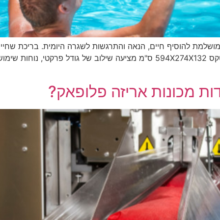
 מושלמת להוסיף חיים, הנאה והתרגשות לשגרה היומית. בריכת שחיי
הביתית למרכז של כיף, משחקים ורגיעה. בריכת אינטקס 594X274X132 ס"מ מציעה ש
ות מכונות אריזה פלופאק?